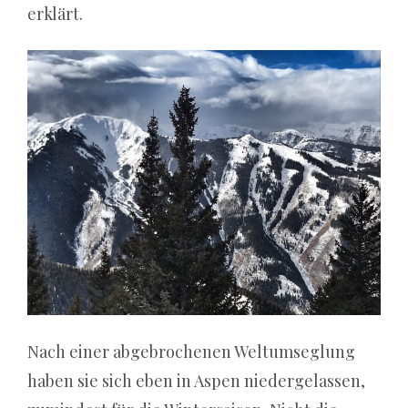
erklärt.
echten
Dealern
online
spielen.
Wasino
Casino
50
Free
Spins
ohne
Einzahlung
sofort
Nach einer abgebrochenen Weltumseglung
–
haben sie sich eben in Aspen niedergelassen,
das