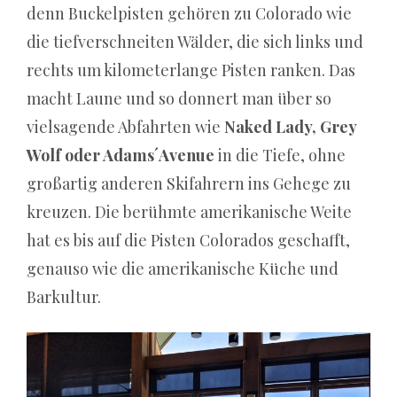
dieses
denn Buckelpisten gehören zu Colorado wie
Problem
die tiefverschneiten Wälder, die sich links und
bei
rechts um kilometerlange Pisten ranken. Das
einem
macht Laune und so donnert man über so
Einzelausscheidungsturnier,
vielsagende Abfahrten wie
Naked Lady, Grey
dem
Wolf oder Adams´Avenue
in die Tiefe, ohne
Format,
großartig anderen Skifahrern ins Gehege zu
das
kreuzen. Die berühmte amerikanische Weite
seit
hat es bis auf die Pisten Colorados geschafft,
dem
genauso wie die amerikanische Küche und
olympischen
Barkultur.
Debüt
von
Badminton