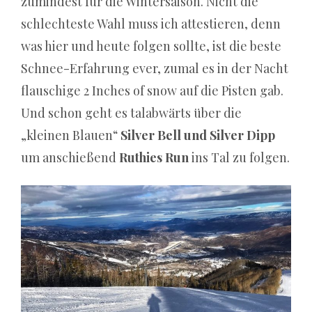
zumindest für die Wintersaison. Nicht die
wahre
schlechteste Wahl muss ich attestieren, denn
Preismodell
was hier und heute folgen sollte, ist die beste
hinter
Schnee-Erfahrung ever, zumal es in der Nacht
dem
flauschige 2 Inches of snow auf die Pisten gab.
Werbeflair
Und schon geht es talabwärts über die
Das
„kleinen Blauen“
Silver Bell und Silver Dipp
Look
um anschießend
Ruthies Run
ins Tal zu folgen.
and
Feel
macht
Spaß
und
ist
ein