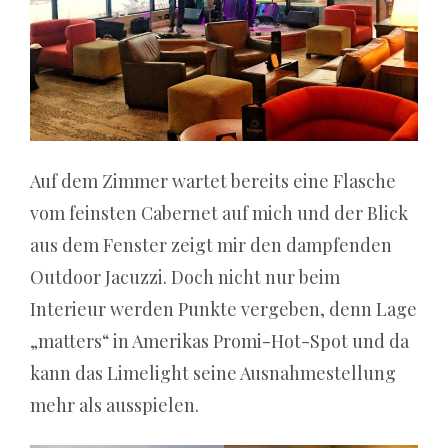
viele
Spieler
eine
unterhaltsame
Möglichkeit,
neue
Casinos
Auf dem Zimmer wartet bereits eine Flasche
auszuprobieren
vom feinsten Cabernet auf mich und der Blick
und
neue
aus dem Fenster zeigt mir den dampfenden
Spiele
Outdoor Jacuzzi. Doch nicht nur beim
auszuprobieren.
Interieur werden Punkte vergeben, denn Lage
„matters“ in Amerikas Promi-Hot-Spot und da
Casino4u:
50
kann das Limelight seine Ausnahmestellung
Freispiele
mehr als ausspielen.
Gratis
bei