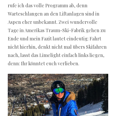
rufe ich das volle Programm ab, denn
ohne
Warteschlangen an den Liftanlagen sind in
Einzahlung
Aspen eher unbekannt. Zwei wundervolle
2026
Tage in Amerikas Traum-Ski-Fabrik gehen zu
–
Ende und mein Fazit lautet eindeutig: Fahrt
Der
nicht hierhin, denkt nicht mal übers Skifahren
kalte
nach, lasst das Limelight einfach links liegen,
Realitätscheck
denn: Ihr könntet euch verlieben.
für
Schnäppchenjäger