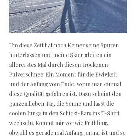
bisschen
schrullig
und
sie
Um diese Zeit hat noch Keiner seine Spuren
haben
hinterlassen und meine Skier gleiten ein
auch
allererstes Mal durch diesen trockenen
hinter
Pulverschnee. Ein Moment für die Ewigkeit
den
und der Anfang vom Ende, wenn man einmal
Kulissen
diese Qualität gefahren ist. Dazu scheint den
viel
ganzen lieben Tag die Sonne und lässt die
Substanz.
coolen Jungs in den Schicki-Bars ins T-Shirt
Cobra
wechseln. Kommt mir vor wie Frühling,
Casino
obwohl es gerade mal Anfang Januar ist und so
Willkommensbonus