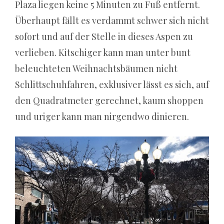
Plaza liegen keine 5 Minuten zu Fuß entfernt.
auf
Überhaupt fällt es verdammt schwer sich nicht
ein
Ticket
sofort und auf der Stelle in dieses Aspen zu
für
verlieben. Kitschiger kann man unter bunt
jeden
beleuchteten Weihnachtsbäumen nicht
Besuch
Schlittschuhfahren, exklusiver lässt es sich, auf
pro
Tag.
den Quadratmeter gerechnet, kaum shoppen
und uriger kann man nirgendwo dinieren.
Die
Wahrheit
ist,
ob
Sie
in
einem
Online-
Casino