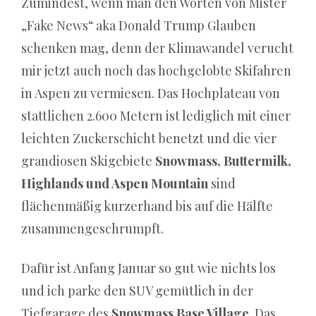
Zumindest, wenn man den Worten von Mister
Fernsehen
„Fake News“ aka Donald Trump Glauben
uraufgeführt.
schenken mag, denn der Klimawandel verucht
Online
mir jetzt auch noch das hochgelobte Skifahren
Casino
in Aspen zu vermiesen. Das Hochplateau von
Varianten:
stattlichen 2.600 Metern ist lediglich mit einer
Warum
leichten Zuckerschicht benetzt und die vier
das
grandiosen Skigebiete
Snowmass, Buttermilk,
wahre
Highlands und Aspen Mountain
sind
Spiel
flächenmäßig kurzerhand bis auf die Hälfte
nie
zusammengeschrumpft.
im
Werbe‑Blabla
Dafür ist Anfang Januar so gut wie nichts los
stattfindet
und ich parke den SUV gemütlich in der
-
Tiefgarage des
Snowmass Base Village
. Das