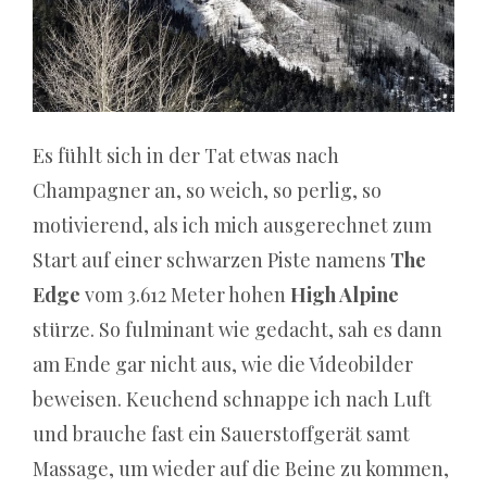
Casino
schleudert
200
Freispiele
ohne
Es fühlt sich in der Tat etwas nach
Einzahlung
Champagner an, so weich, so perlig, so
sofort
motivierend, als ich mich ausgerechnet zum
–
Start auf einer schwarzen Piste namens
The
ein
Edge
vom 3.612 Meter hohen
High Alpine
weiterer
stürze. So fulminant wie gedacht, sah es dann
marketinghafter
am Ende gar nicht aus, wie die Videobilder
Griff
:
beweisen. Keuchend schnappe ich nach Luft
Ironischerweise
und brauche fast ein Sauerstoffgerät samt
kann
Massage, um wieder auf die Beine zu kommen,