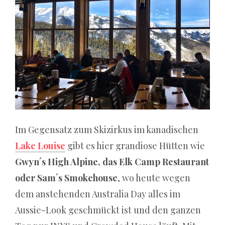
bis
zu
diesem
Jahr
verwendet
wird,
niemals
auftreten.
Im Gegensatz zum Skizirkus im kanadischen
Lake Louise
gibt es hier grandiose Hütten wie
Roulette
Gwyn´s High Alpine, das Elk Camp Restaurant
oder Sam´s Smokehouse
, wo heute wegen
alles
dem anstehenden Australia Day alles im
Aussie-Look geschmückt ist und den ganzen
verloren