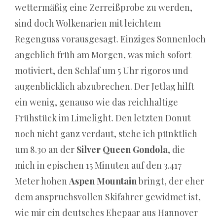
wettermäßig eine Zerreißprobe zu werden,
nichts
sind doch Wolkenarien mit leichtem
verliert,
Regenguss vorausgesagt. Einziges Sonnenloch
hat
angeblich früh am Morgen, was mich sofort
nie
motiviert, den Schlaf um 5 Uhr rigoros und
gewonnen
augenblicklich abzubrechen. Der Jetlag hilft
Sie
ein wenig, genauso wie das reichhaltige
können
Frühstück im Limelight. Den letzten Donut
Spiele
noch nicht ganz verdaut, stehe ich pünktlich
wie
um 8.30 an der
Silver Queen Gondola
, die
Roulette,
mich in epischen 15 Minuten auf den 3.417
Poker
Meter hohen
Aspen Mountain
bringt, der eher
und
dem anspruchsvollen Skifahrer gewidmet ist,
Blackjack
wie mir ein deutsches Ehepaar aus Hannover
mit