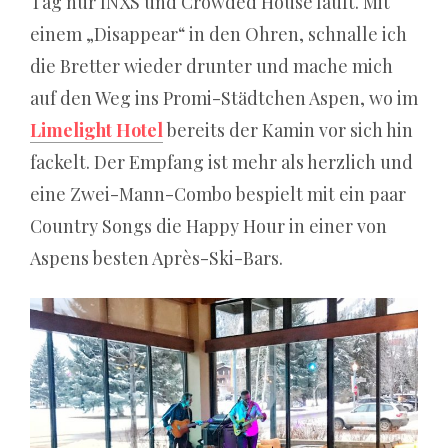
Tag nur INXS und Crowded House läuft. Mit
einem „Disappear“ in den Ohren, schnalle ich
die Bretter wieder drunter und mache mich
Online
Casino
auf den Weg ins Promi-Städtchen Aspen, wo im
Geld
Limelight Hotel
bereits der Kamin vor sich hin
Verspielt
fackelt. Der Empfang ist mehr als herzlich und
–
Wie
eine Zwei-Mann-Combo bespielt mit ein paar
man
Country Songs die Happy Hour in einer von
sich
Aspens besten Après-Ski-Bars.
selbst
ein
Schnäppchen
verkauft
Diese
Spins
sind
für