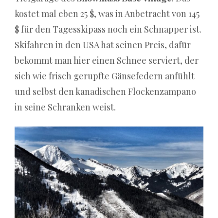
Eine
kostet mal eben 25 $, was in Anbetracht von 145
echte
$ für den Tagesskipass noch ein Schnapper ist.
Innovation
Skifahren in den USA hat seinen Preis, dafür
mit
bekommt man hier einen Schnee serviert, der
vielen
sich wie frisch gerupfte Gänsefedern anfühlt
Apps,
und selbst den kanadischen Flockenzampano
die
in seine Schranken weist.
Ihr
Leben
voller
Spaß
machen.
Shiny
Wilds