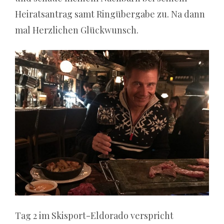
Ergebnissen.
Heiratsantrag samt Ringübergabe zu. Na dann
Poker
mal Herzlichen Glückwunsch.
magazin
Die
härteste
Wahrheit
über
die
besten
online
rubbellose:
Tag 2 im Skisport-Eldorado verspricht
Wer