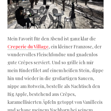
oder
an
einem
landbasierten
Roulette-
Tisch
Mein Favorit für den Abend ist ganz klar die
spielen,
Creperie du Village
, ein kleiner Franzose, der
jede
wundervolles Fleischfondue und gnadenlos
Drehung
ist
gute Crêpes serviert. Und so grille ich mir
zu
mein Rinderfilet auf einem heißen Stein, dippe
100%
hin und wieder in die großartigen Saucen,
zufällig
und
nippe am Rotwein, bestelle als Nachtisch den
unabhängig
Big Apple, bestehend aus Crêpes,
von
karamellisierten Äpfeln getoppt von Vanilleeis
früheren
und schaue meinem Nachbarn bei seinem