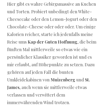
Hier gibt es wahre Gebirgsmassive an Kuchen
keinen
Regenbogen
und Torten. Probiert unbedingt den White-
über
Cheesecake oder den Lemon-Jogurt oder den
dem
Chocolate-Cheese oder oder oder. Um einige
Land
von
Kalorien reicher, starte ich jedenfalls meine
Stumpy
Reise ums
Kap der Guten Hoffnung
, die beim
McDoodles
fünften Mal mittlerweile so etwas wie ein
und
persönlicher Klassiker geworden ist und es
seiner
Frau
mir erlaubt, auf Höhepunkte zu setzen. Dazu
Penny.
gehören auf jeden Fall die bunten
Umkleidekabinen von
Muizenberg
und
St.
Sind
James
, auch wenn sie mittlerweile etwas
verlassen und verwittert dem
die
immerwährenden Wind trotzen.