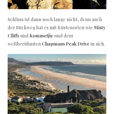
Wish
Bingo
können
Schluss ist dann noch lange nicht, denn auch
Benutzer
der Rückweg hat es mit Küstenorten wie
Misty
eine
Cliffs
und
Kommetjie
und dem
Vielzahl
weltberühmten
Chapmans Peak Drive
in sich.
anderer
Werbeaktionen
genießen,
darunter
samstags
Boni,
montags
Bargeldboni