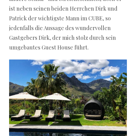
erhalten
ist neben seinen beiden Herrchen Dirk und
Sie
Patrick der wichtigste Mann im CUBE, so
Freispielpakete
jedenfalls die Aussage des wundervollen
für
Gastgebers Dirk, der mich stolz durch sein
einen
umgebautes Guest House führt.
ausgewählten
Slot.
Casino
300
Willkommensbonus:
Der
trügerische
Glanz
einer