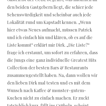
darunter
den beiden Gastgebern liegt, die schier jede
den
Sehenswürdigkeit und scheinbar auch jede
Powernudge,
der
Lokalität rund um Kapstadt kennen. „Wenn
ausgelöst
hier etwas Neues aufmacht, müssen Patrick
wird,
und ich einfach hin und klären, ob es auf die
nachdem
Liste kommt“ erklärt mir Dirk. „Die Liste?“
eine
Gewinnkombination
frage ich erstaunt, um sofort zu erfahren, dass
ausgezahlt
die Jungs eine ganz individuelle Greatest Hits
wurde.
Collection der besten Bars & Restaurants
Casino
zusammengestellt haben. Na, dann wollen wir
mit
den lieben Dirk mal testen und es mit dem
fairen
Wunsch nach Kaffee & monster-gutem-
Bedingungen
Kuchen nicht zu einfach machen. Er zuckt
–
Der
tatsächlich kurz, fällt ins Grübeln, scheint