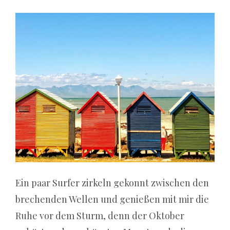
spielbanken
in
Deutschland
geöffnet
Online
Casino
Ein paar Surfer zirkeln gekonnt zwischen den
Empfehlung
brechenden Wellen und genießen mit mir die
Deutschland:
Ruhe vor dem Sturm, denn der Oktober
Warum