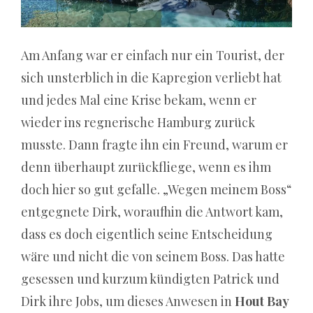
Marketingfalle
-
Am Anfang war er einfach nur ein Tourist, der
Mit
sich unsterblich in die Kapregion verliebt hat
weit
und jedes Mal eine Krise bekam, wenn er
über
wieder ins regnerische Hamburg zurück
900
musste. Dann fragte ihn ein Freund, warum er
Spielen
denn überhaupt zurückfliege, wenn es ihm
sucht
doch hier so gut gefalle. „Wegen meinem Boss“
die
entgegnete Dirk, woraufhin die Antwort kam,
Online
dass es doch eigentlich seine Entscheidung
Spielothek
wäre und nicht die von seinem Boss. Das hatte
seinesgleichen.
gesessen und kurzum kündigten Patrick und
Casino
Dirk ihre Jobs, um dieses Anwesen in
Hout Bay
Handy