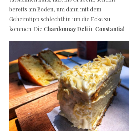
harte
bereits am Boden, um dann mit dem
Realitätscheck
Geheimtipp schlechthin um die Ecke zu
für
Veteranen
kommen: Die
Chardonnay Deli
in
Constantia
!
CasinoChan
hat
eine
beeindruckende
Bibliothek,
wenn
es
um
Spiele
geht.
Es
gibt
jedoch