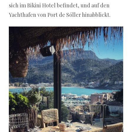
sich im Bikini Hotel befindet, und auf den
Yachthafen von Port de Sóller hinabblickt.