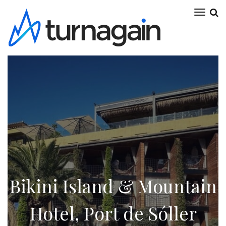
Casino
seefeld
poker
20 Euro
einzahlen,
Freispiele
im
Bikini Island & Mountain
Casino
–
Hotel, Port de Sóller
das