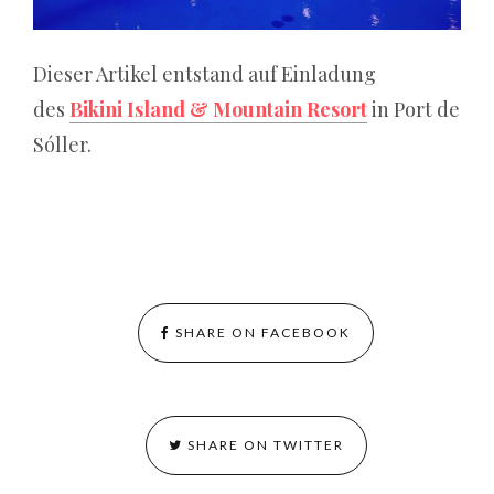
Dieser Artikel entstand auf Einladung
des
Bikini Island & Mountain Resort
in Port de
Sóller.
SHARE ON FACEBOOK
SHARE ON TWITTER