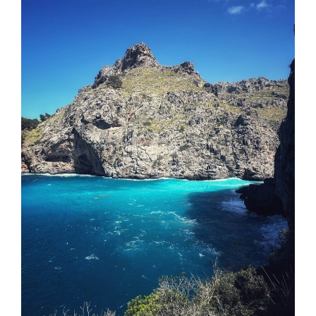
Casino
baden
buffet
Online
Casino
Freispiele
ohne
Einzahlung
aktuell
2026
–