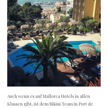
wirklich
braucht
Zweitens
machen
sich
neue
Benutzer
mit
der
Plattform
vertraut
und
spielen
die
Maschinen
und
Auch wenn es auf Mallorca Hotels in allen
Tischspiele,
die
Klassen gibt, ist dem Bikini Team in Port de