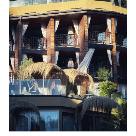
Mickey
Ward,
Senior
Director
of
Corporate
Gambling
bei
Cherokee
Nation,
sagte,
dass
die
Ball-