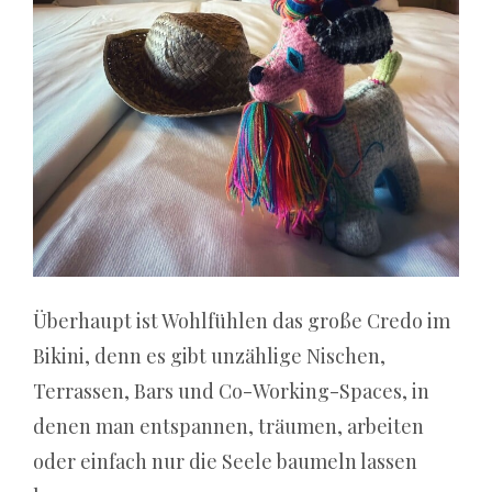
öffnungszeiten
Live
Casino
ohne
Verifizierung:
Das
wahre
Grauen
hinter
dem
Überhaupt ist Wohlfühlen das große Credo im
Schein
Wenn
Bikini, denn es gibt unzählige Nischen,
Sie
Terrassen, Bars und Co-Working-Spaces, in
eine
denen man entspannen, träumen, arbeiten
Online-
oder einfach nur die Seele baumeln lassen
Geldbörse
verwenden,