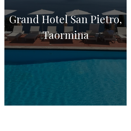
Grand Hotel San Pietro,
Taormina