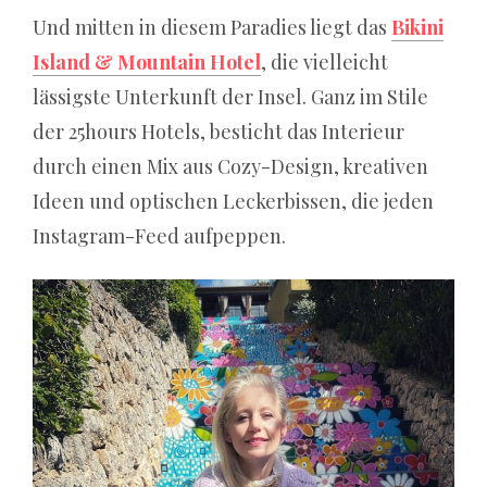
und
Und mitten in diesem Paradies liegt das
Bikini
Würfelspiele
Island & Mountain Hotel
, die vielleicht
in
lässigste Unterkunft der Insel. Ganz im Stile
drei
der 25hours Hotels, besticht das Interieur
Casinos
durch einen Mix aus Cozy-Design, kreativen
des
Ideen und optischen Leckerbissen, die jeden
Stammes
Instagram-Feed aufpeppen.
angeboten
werden.
Online
Glücksspiel
mit
Startgeld:
Der