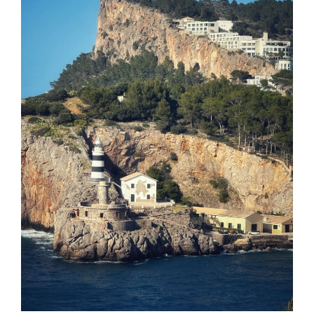
leere
Versprechen‑Müll
Der
Konzern
ist
weltweit
in
90
Ländern
tätig
und
wurde
von
dem