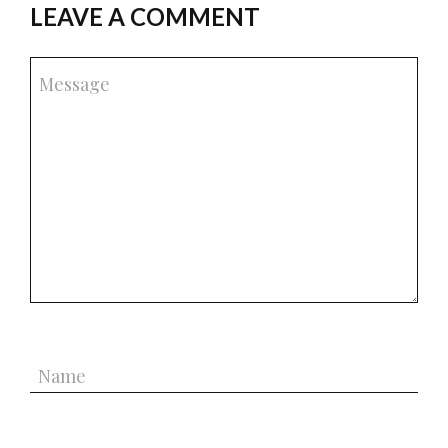
LEAVE A COMMENT