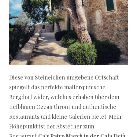
Diese von Steineichen umgebene Ortschaft
spiegelt das perfekte mallorquinische
Bergdorf wider, welches erhaben über dem
tiefblauen Ozean thront und authentische
Restaurants und kleine Galerien bietet. Mein
Höhepunkt ist der Abstecher zum
Restaurant
Ca’s Patro March in der Cala Deià
,