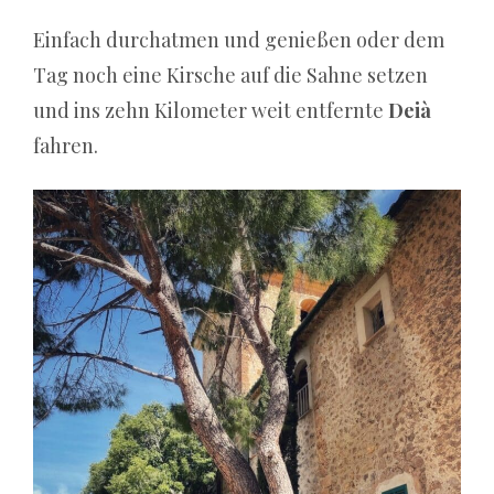
Fleischermeister
Einfach durchatmen und genießen oder dem
Johann
Tag noch eine Kirsche auf die Sahne setzen
F.
und ins zehn Kilometer weit entfernte
Deià
Kenozahlen
fahren.
Archiv:
Warum
das
Datenchaos
im
Casino‑Business
kein
Zufall
ist