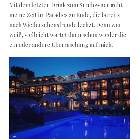
Mit dem letzten Drink zum Sundowner geht
meine Zeit im Paradies zu Ende, die bereits
nach Wiedersehensfreude lechzt. Denn wer
weiß, vielleicht wartet dann schon wieder die
ein oder andere Überraschung auf mich.