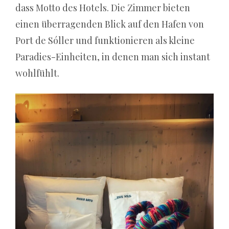
dass Motto des Hotels. Die Zimmer bieten
besuchen
einen überragenden Blick auf den Hafen von
und
Port de Sóller und funktionieren als kleine
Pokies
Paradies-Einheiten, in denen man sich instant
auf
wohlfühlt.
Ihrem
iPhone
zu
spielen.
Casino
mönchengladbach