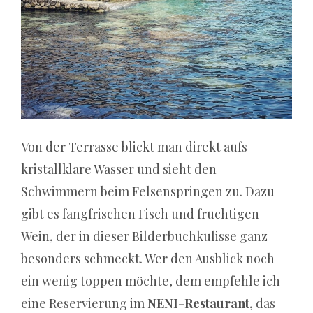
Von der Terrasse blickt man direkt aufs
kristallklare Wasser und sieht den
Schwimmern beim Felsenspringen zu. Dazu
gibt es fangfrischen Fisch und fruchtigen
Wein, der in dieser Bilderbuchkulisse ganz
besonders schmeckt. Wer den Ausblick noch
ein wenig toppen möchte, dem empfehle ich
eine Reservierung im
NENI-Restaurant
, das