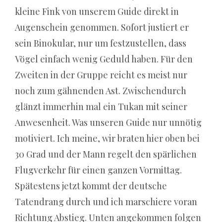
kleine Fink von unserem Guide direkt in
sicherste
Augenschein genommen. Sofort justiert er
Option
sein Binokular, nur um festzustellen, dass
wählen
Vögel einfach wenig Geduld haben. Für den
können,
Zweiten in der Gruppe reicht es meist nur
die
noch zum gähnenden Ast. Zwischendurch
Ihren
glänzt immerhin mal ein Tukan mit seiner
Anforderungen
Anwesenheit. Was unseren Guide nur unnötig
am
motiviert. Ich meine, wir braten hier oben bei
besten
30 Grad und der Mann regelt den spärlichen
entspricht.
Flugverkehr für einen ganzen Vormittag.
Casino
Spätestens jetzt kommt der deutsche
mit
Tatendrang durch und ich marschiere voran
1000
Richtung Abstieg. Unten angekommen folgen
Euro