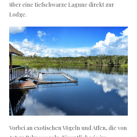
über eine tiefschwarze Lagune direkt zur
aufeinanderfolgende
Lodge.
Spiele
ohne
manuelle
Eingabe
spielen.
Casino
ohne
Oasis
Sperre:
Warum
das
“VIP‑Gift”
Vorbei an exotischen Vögeln und Affen, die von
nur