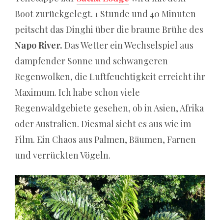
2026
Boot zurückgelegt. 1 Stunde und 40 Minuten
Ohne
peitscht das Dinghi über die braune Brühe des
Einzahlung
Napo River.
Das Wetter ein Wechselspiel aus
–
dampfender Sonne und schwangeren
Der
Regenwolken, die Luftfeuchtigkeit erreicht ihr
kalte
Maximum. Ich habe schon viele
Reality-
Regenwaldgebiete gesehen, ob in Asien, Afrika
Check
oder Australien. Diesmal sieht es aus wie im
für
Film. Ein Chaos aus Palmen, Bäumen, Farnen
jeden
und verrückten Vögeln.
Suchtkranker
-
Wenn
es