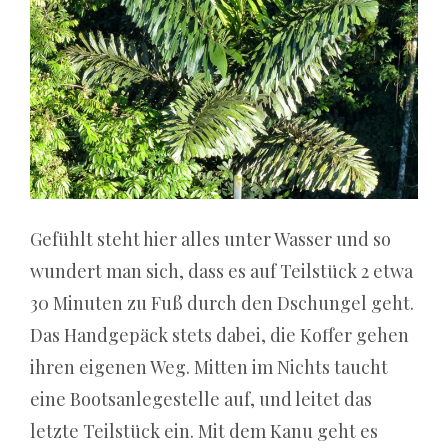
um
Drehungen
und
Walzen
geht,
können
Sie
Gefühlt steht hier alles unter Wasser und so
mit
wundert man sich, dass es auf Teilstück 2 etwa
der
30 Minuten zu Fuß durch den Dschungel geht.
Option
Das Handgepäck stets dabei, die Koffer gehen
für
ihren eigenen Weg. Mitten im Nichts taucht
die
eine Bootsanlegestelle auf, und leitet das
automatische
letzte Teilstück ein. Mit dem Kanu geht es
Wiedergabe