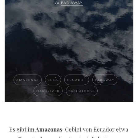
In
FAR AWAY
–
der
kalte
Schnäppchen-
Coup,
den
keiner
braucht
:
AMAZONAS
COCA
ECUADOR
FARAWAY
Wenn
NAPORIVER
SACHALODGE
Sie
bei
einem
unserer
Es gibt im
Amazonas
-Gebiet von Ecuador etwa
Keno-