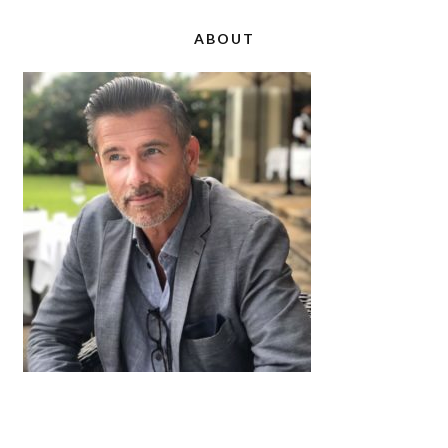
ABOUT