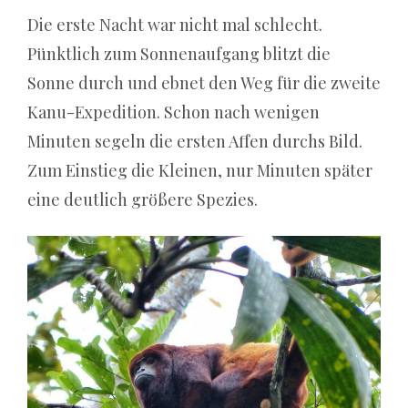
bonus
Die erste Nacht war nicht mal schlecht.
ohne
Pünktlich zum Sonnenaufgang blitzt die
umsatzbedingungen
Sonne durch und ebnet den Weg für die zweite
mit
10€
Kanu-Expedition. Schon nach wenigen
einzahlung
Minuten segeln die ersten Affen durchs Bild.
–
Zum Einstieg die Kleinen, nur Minuten später
ein
eine deutlich größere Spezies.
Trostpreis
für
Schnäppchenjäger
Das
Wild-
Symbol
ist
das
höchstbezahlte