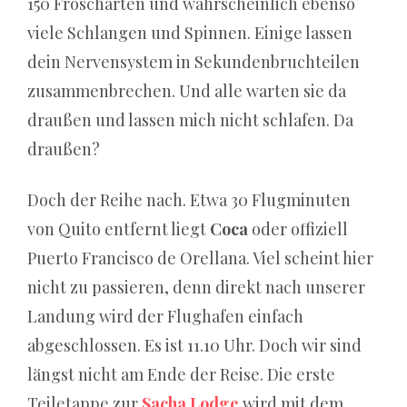
150 Froscharten und wahrscheinlich ebenso
Casinos
viele Schlangen und Spinnen. Einige lassen
bleiben,
dein Nervensystem in Sekundenbruchteilen
können
zusammenbrechen. Und alle warten sie da
Sie
draußen und lassen mich nicht schlafen. Da
die
draußen?
besten
Keno-
Doch der Reihe nach. Etwa 30 Flugminuten
Willkommensangebote
von Quito entfernt liegt
Coca
oder offiziell
in
Puerto Francisco de Orellana. Viel scheint hier
Anspruch
nicht zu passieren, denn direkt nach unserer
nehmen.
Landung wird der Flughafen einfach
Casinolab
abgeschlossen. Es ist 11.10 Uhr. Doch wir sind
Freispiele
längst nicht am Ende der Reise. Die erste
Gratis
Teiletappe zur
Sacha Lodge
wird mit dem