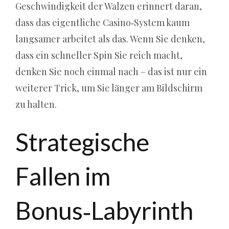
Geschwindigkeit der Walzen erinnert daran,
dass das eigentliche Casino‑System kaum
langsamer arbeitet als das. Wenn Sie denken,
dass ein schneller Spin Sie reich macht,
denken Sie noch einmal nach – das ist nur ein
weiterer Trick, um Sie länger am Bildschirm
zu halten.
Strategische
Fallen im
Bonus‑Labyrinth