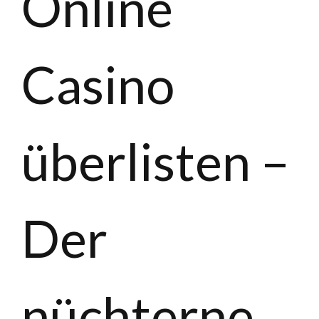
Online
Casino
überlisten –
Der
nüchterne