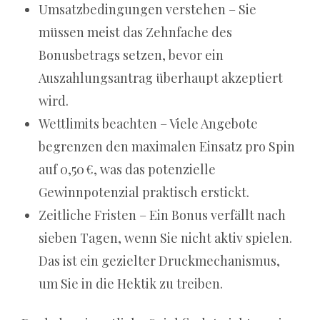
Umsatzbedingungen verstehen – Sie
müssen meist das Zehnfache des
Bonusbetrags setzen, bevor ein
Auszahlungs­antrag überhaupt akzeptiert
wird.
Wettlimits beachten – Viele Angebote
begrenzen den maximalen Einsatz pro Spin
auf 0,50 €, was das potenzielle
Gewinnpotenzial praktisch erstickt.
Zeitliche Fristen – Ein Bonus verfällt nach
sieben Tagen, wenn Sie nicht aktiv spielen.
Das ist ein gezielter Druckmechanismus,
um Sie in die Hektik zu treiben.