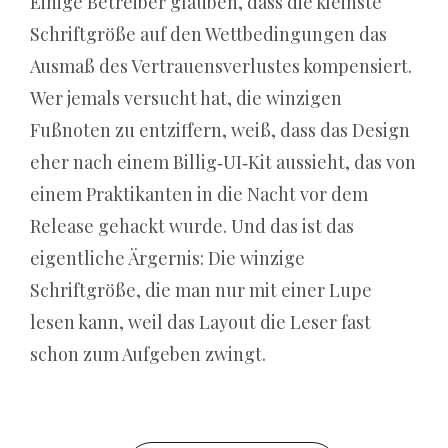
Einige Betreiber glauben, dass die kleinste
Schriftgröße auf den Wettbedingungen das
Ausmaß des Vertrauensverlustes kompensiert.
Wer jemals versucht hat, die winzigen
Fußnoten zu entziffern, weiß, dass das Design
eher nach einem Billig‑UI‑Kit aussieht, das von
einem Praktikanten in die Nacht vor dem
Release gehackt wurde. Und das ist das
eigentliche Ärgernis: Die winzige
Schriftgröße, die man nur mit einer Lupe
lesen kann, weil das Layout die Leser fast
schon zum Aufgeben zwingt.