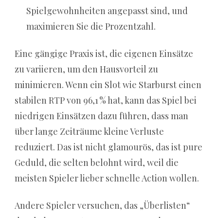
Spielgewohnheiten angepasst sind, und
maximieren Sie die Prozentzahl.
Eine gängige Praxis ist, die eigenen Einsätze
zu variieren, um den Hausvorteil zu
minimieren. Wenn ein Slot wie Starburst einen
stabilen RTP von 96,1 % hat, kann das Spiel bei
niedrigen Einsätzen dazu führen, dass man
über lange Zeiträume kleine Verluste
reduziert. Das ist nicht glamourös, das ist pure
Geduld, die selten belohnt wird, weil die
meisten Spieler lieber schnelle Action wollen.
Andere Spieler versuchen, das „Überlisten“