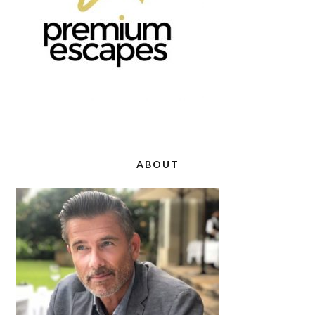
ABOUT