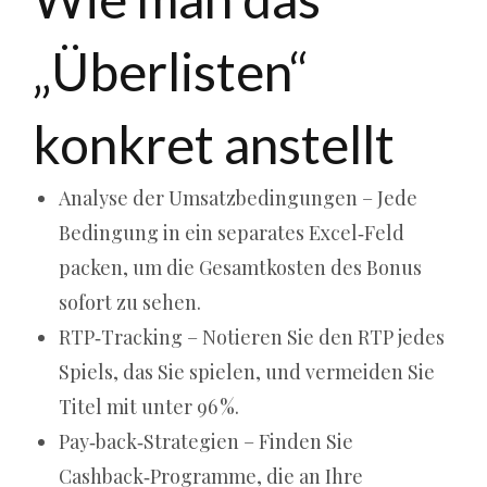
„Überlisten“
konkret anstellt
Analyse der Umsatzbedingungen – Jede
Bedingung in ein separates Excel‑Feld
packen, um die Gesamtkosten des Bonus
sofort zu sehen.
RTP‑Tracking – Notieren Sie den RTP jedes
Spiels, das Sie spielen, und vermeiden Sie
Titel mit unter 96 %.
Pay‑back‑Strategien – Finden Sie
Cashback‑Programme, die an Ihre