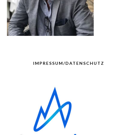
IMPRESSUM/DATENSCHUTZ