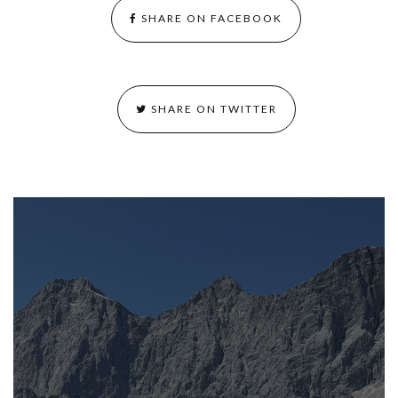
SHARE ON FACEBOOK
SHARE ON TWITTER