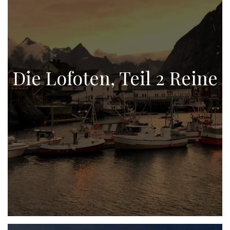
Die Lofoten, Teil 2 Reine