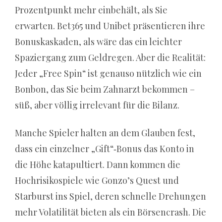
Prozentpunkt mehr einbehält, als Sie
erwarten. Bet365 und Unibet präsentieren ihre
Bonuskaskaden, als wäre das ein leichter
Spaziergang zum Geldregen. Aber die Realität:
Jeder „Free Spin“ ist genauso nützlich wie ein
Bonbon, das Sie beim Zahnarzt bekommen –
süß, aber völlig irrelevant für die Bilanz.
Manche Spieler halten an dem Glauben fest,
dass ein einzelner „Gift“‑Bonus das Konto in
die Höhe katapultiert. Dann kommen die
Hochrisikospiele wie Gonzo’s Quest und
Starburst ins Spiel, deren schnelle Drehungen
mehr Volatilität bieten als ein Börsencrash. Die