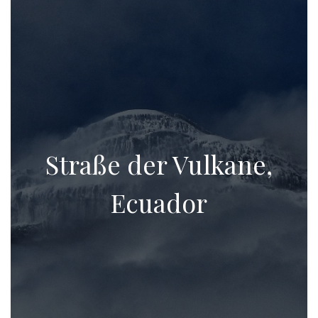
Straße der Vulkane,
Ecuador