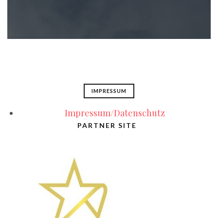
IMPRESSUM
Impressum/Datenschutz
PARTNER SITE