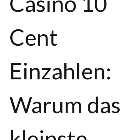
Casino 10
Cent
Einzahlen:
Warum das
kleinste