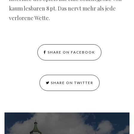
kaum lesbaren 8 pt. Das nervt mehr als jede
verlorene Wette.
SHARE ON FACEBOOK
SHARE ON TWITTER