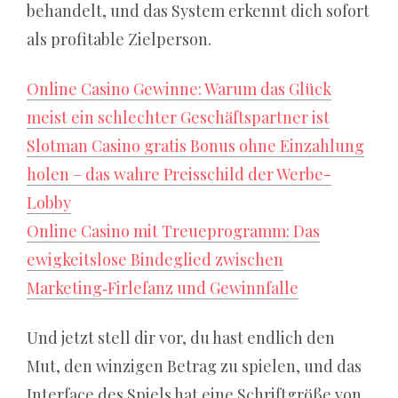
behandelt, und das System erkennt dich sofort
als profitable Zielperson.
Online Casino Gewinne: Warum das Glück
meist ein schlechter Geschäftspartner ist
Slotman Casino gratis Bonus ohne Einzahlung
holen – das wahre Preisschild der Werbe-
Lobby
Online Casino mit Treueprogramm: Das
ewigkeitslose Bindeglied zwischen
Marketing‑Firlefanz und Gewinnfalle
Und jetzt stell dir vor, du hast endlich den
Mut, den winzigen Betrag zu spielen, und das
Interface des Spiels hat eine Schriftgröße von