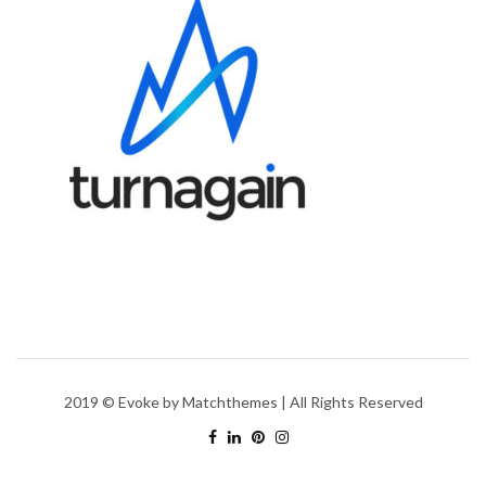
2019 © Evoke by Matchthemes | All Rights Reserved