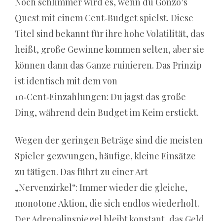
Noch schlimmer wird es, wenn du Gonzo’s
Quest mit einem Cent‑Budget spielst. Diese
Titel sind bekannt für ihre hohe Volatilität, das
heißt, große Gewinne kommen selten, aber sie
können dann das Ganze ruinieren. Das Prinzip
ist identisch mit dem von
10‑Cent‑Einzahlungen: Du jagst das große
Ding, während dein Budget im Keim erstickt.
Wegen der geringen Beträge sind die meisten
Spieler gezwungen, häufige, kleine Einsätze
zu tätigen. Das führt zu einer Art
„Nervenzirkel“: Immer wieder die gleiche,
monotone Aktion, die sich endlos wiederholt.
Der Adrenalinspiegel bleibt konstant, das Geld