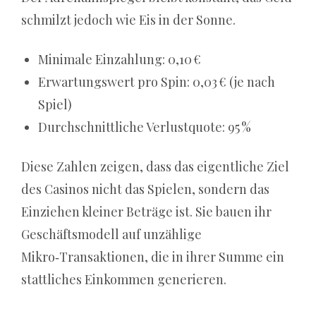
schmilzt jedoch wie Eis in der Sonne.
Minimale Einzahlung: 0,10 €
Erwartungswert pro Spin: 0,03 € (je nach
Spiel)
Durchschnittliche Verlustquote: 95 %
Diese Zahlen zeigen, dass das eigentliche Ziel
des Casinos nicht das Spielen, sondern das
Einziehen kleiner Beträge ist. Sie bauen ihr
Geschäftsmodell auf unzählige
Mikro‑Transaktionen, die in ihrer Summe ein
stattliches Einkommen generieren.